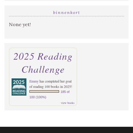
binnenkort
None yet!
2025 Reading
Challenge
Emmy
has completed her goal
of reading 100 books in 2025!
185 of
100 (100%)
view books