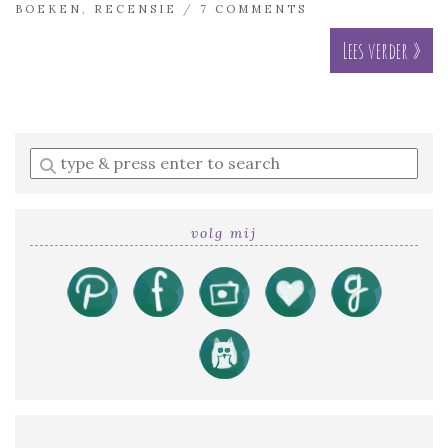
BOEKEN
,
RECENSIE
/
7 COMMENTS
Lees verder »
Enter
a
search
query
volg mij