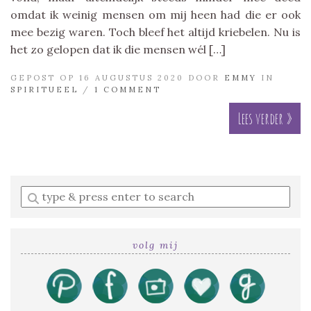
omdat ik weinig mensen om mij heen had die er ook
mee bezig waren. Toch bleef het altijd kriebelen. Nu is
het zo gelopen dat ik die mensen wél […]
GEPOST OP 16 AUGUSTUS 2020 DOOR
EMMY
IN
SPIRITUEEL
/
1 COMMENT
Lees verder »
Enter
a
search
query
volg mij