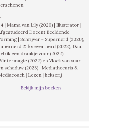
verschenen.
♥
34 | Mama van Lily (2020) | Illustrator |
Afgestudeerd Docent Beeldende
Vorming | Schrijver – Supernerd (2020),
Supernerd 2: forever nerd (2022), Daar
heb ik een drankje voor (2022),
Wintermagie (2022) en Vloek van vuur
en schaduw (2023) | Mediathecaris &
Mediacoach | Lezen | hekserij
Bekijk mijn boeken