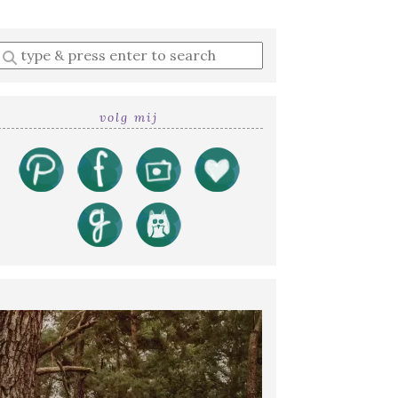
Enter
a
search
query
volg mij