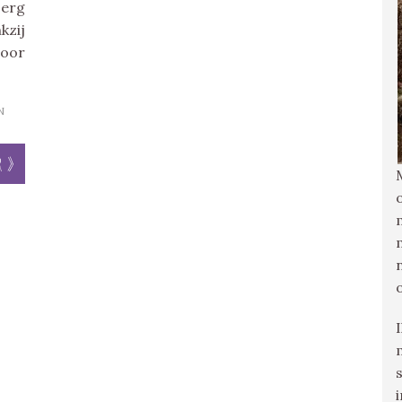
 erg
kzij
oor
N
r »