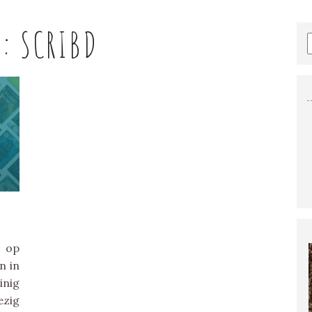
G:
SCRIBD
t op
n in
inig
ezig