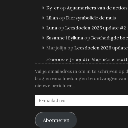
Ky-er
op
Aquamarkers van de action
Lilian
op
Diersymboliek: de muis
Luna
op
Leesdoelen 2026 update #2
Susanne l Sylluna
op
Beschadigde bo
Marjolijn
op
Leesdoelen 2026 update
abonneer je op dit blog via e-mail
Vul je emailadres in om in te schrijven op 
blog en emailmeldingen te ontvangen van
nieuwe berichten.
E-
mailadres
Abonneren