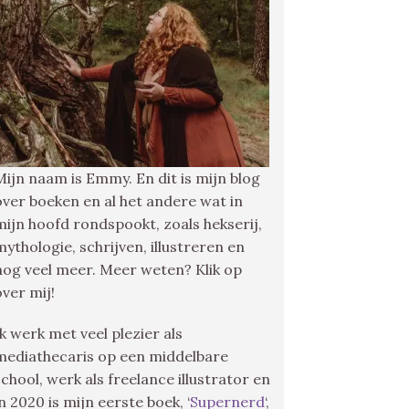
Mijn naam is Emmy. En dit is mijn blog
over boeken en al het andere wat in
mijn hoofd rondspookt, zoals hekserij,
mythologie, schrijven, illustreren en
nog veel meer. Meer weten? Klik op
over mij!
Ik werk met veel plezier als
mediathecaris op een middelbare
school, werk als freelance illustrator en
in 2020 is mijn eerste boek, ‘
Supernerd
‘,