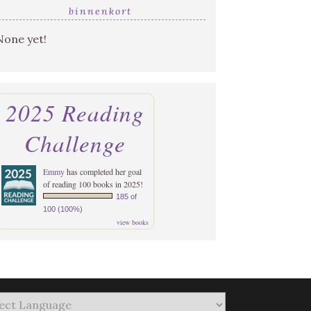
binnenkort
None yet!
2025 Reading
Challenge
Emmy
has completed her goal
of reading 100 books in 2025!
185 of
100 (100%)
view books