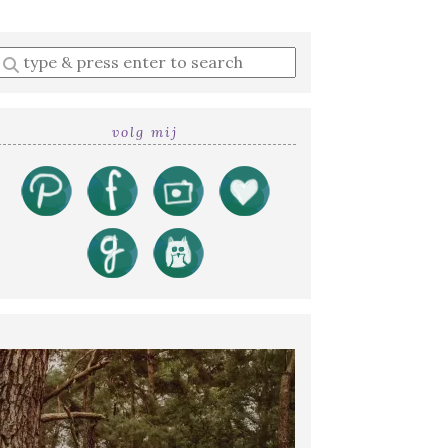
Enter
a
search
query
volg mij