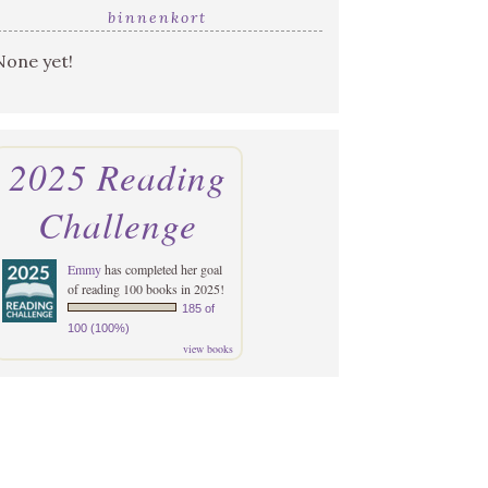
binnenkort
None yet!
2025 Reading
Challenge
Emmy
has completed her goal
of reading 100 books in 2025!
185 of
100 (100%)
view books