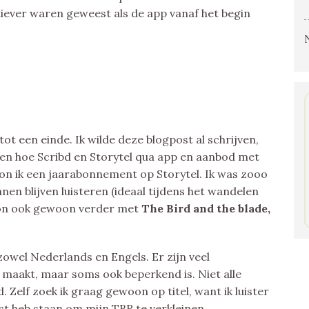
tiever waren geweest als de app vanaf het begin
t een einde. Ik wilde deze blogpost al schrijven,
ven hoe Scribd en Storytel qua app en aanbod met
on ik een jaarabonnement op Storytel. Ik was zooo
nnen blijven luisteren (ideaal tijdens het wandelen
k kon ook gewoon verder met
The Bird and the blade,
zowel Nederlands en Engels. Er zijn veel
 maakt, maar soms ook beperkend is. Niet alle
 Zelf zoek ik graag gewoon op titel, want ik luister
st heb staan om mijn TBR te verkleinen.