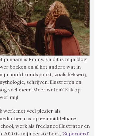
Mijn naam is Emmy. En dit is mijn blog
over boeken en al het andere wat in
mijn hoofd rondspookt, zoals hekserij,
mythologie, schrijven, illustreren en
nog veel meer. Meer weten? Klik op
over mij!
Ik werk met veel plezier als
mediathecaris op een middelbare
school, werk als freelance illustrator en
in 2020 is mijn eerste boek, ‘
Supernerd
‘,