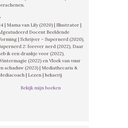
verschenen.
♥
34 | Mama van Lily (2020) | Illustrator |
Afgestudeerd Docent Beeldende
Vorming | Schrijver – Supernerd (2020),
Supernerd 2: forever nerd (2022), Daar
heb ik een drankje voor (2022),
Wintermagie (2022) en Vloek van vuur
en schaduw (2023) | Mediathecaris &
Mediacoach | Lezen | hekserij
Bekijk mijn boeken