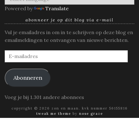
Powered by
Translate
abonneer je op dit blog via e-mail
Vul je emailadres in om in te schrijven op deze blog en
emailmeldingen te ontvangen van nieuwe berichten.
E-
mailadres
Abonneren
Voeg je bij 1.301 andere abonnees
copyright © 2026 zon en maan. kvk nummer 56155816
tweak me theme
by
nose graze