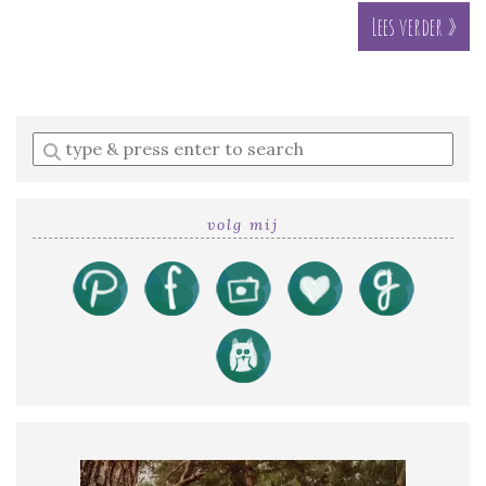
Lees verder »
Enter
a
search
query
volg mij