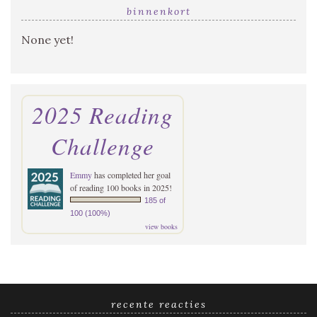
binnenkort
None yet!
2025 Reading
Challenge
Emmy
has completed her goal
of reading 100 books in 2025!
185 of
100 (100%)
view books
recente reacties