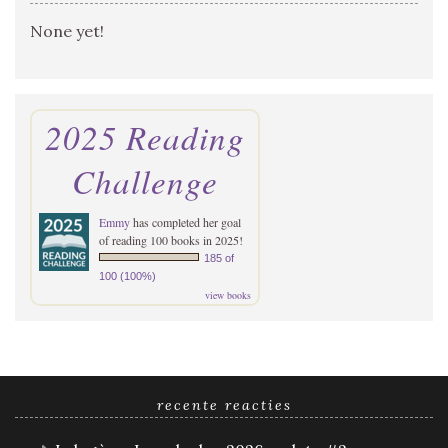
None yet!
2025 Reading
Challenge
Emmy
has completed her goal
of reading 100 books in 2025!
185 of
100 (100%)
view books
recente reacties