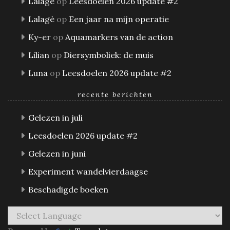
Lalagè
op
Leesdoelen 2026 update #2
Lalagè
op
Een jaar na mijn operatie
Ky-er
op
Aquamarkers van de action
Lilian
op
Diersymboliek: de muis
Luna
op
Leesdoelen 2026 update #2
recente berichten
Gelezen in juli
Leesdoelen 2026 update #2
Gelezen in juni
Experiment wandelvierdaagse
Beschadigde boeken