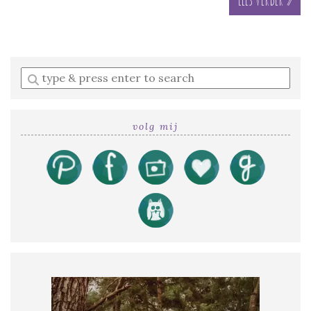
Enter
a
search
query
volg mij