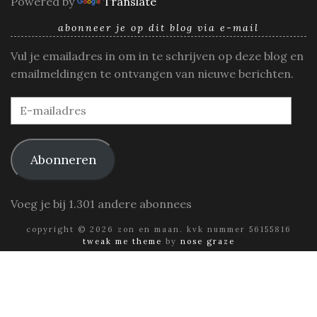
Powered by
Translate
abonneer je op dit blog via e-mail
Vul je emailadres in om in te schrijven op deze blog en
emailmeldingen te ontvangen van nieuwe berichten.
E-
mailadres
Abonneren
Voeg je bij 1.301 andere abonnees
copyright © 2026 zon en maan. kvk nummer 56155816
tweak me theme
by
nose graze