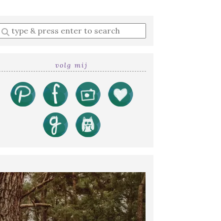
Enter
a
search
query
volg mij