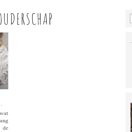
OUDERSCHAP
.
 wat
lang
 de