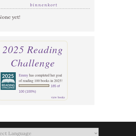
binnenkort
None yet!
2025 Reading
Challenge
Emmy
has completed her goal
of reading 100 books in 2025!
185 of
100 (100%)
view books