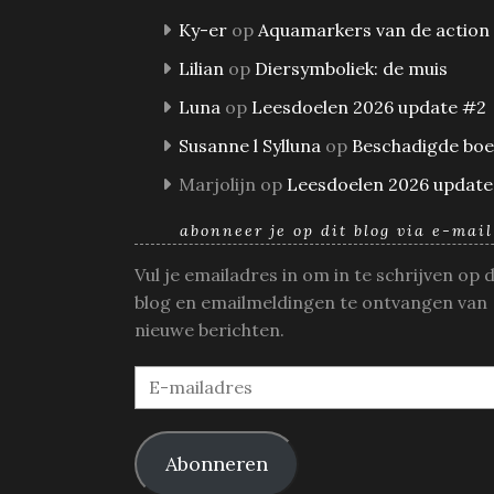
Ky-er
op
Aquamarkers van de action
Lilian
op
Diersymboliek: de muis
Luna
op
Leesdoelen 2026 update #2
Susanne l Sylluna
op
Beschadigde bo
Marjolijn
op
Leesdoelen 2026 update
abonneer je op dit blog via e-mail
Vul je emailadres in om in te schrijven op 
blog en emailmeldingen te ontvangen van
nieuwe berichten.
E-
mailadres
Abonneren