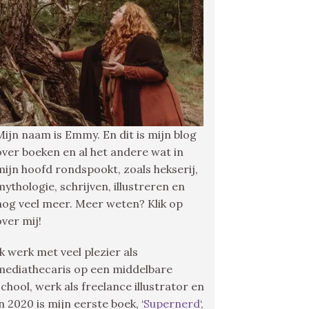
Mijn naam is Emmy. En dit is mijn blog
over boeken en al het andere wat in
mijn hoofd rondspookt, zoals hekserij,
mythologie, schrijven, illustreren en
nog veel meer. Meer weten? Klik op
over mij!
Ik werk met veel plezier als
mediathecaris op een middelbare
school, werk als freelance illustrator en
in 2020 is mijn eerste boek, ‘
Supernerd
‘,