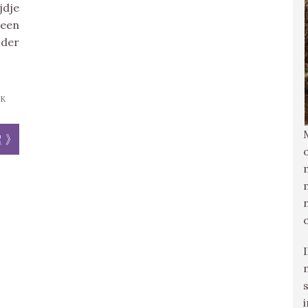
jdje
 een
nder
JK
r »