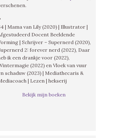
verschenen.
♥
34 | Mama van Lily (2020) | Illustrator |
Afgestudeerd Docent Beeldende
Vorming | Schrijver – Supernerd (2020),
Supernerd 2: forever nerd (2022), Daar
heb ik een drankje voor (2022),
Wintermagie (2022) en Vloek van vuur
en schaduw (2023) | Mediathecaris &
Mediacoach | Lezen | hekserij
Bekijk mijn boeken