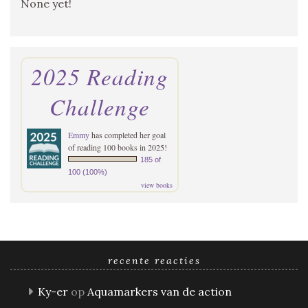
None yet!
2025 Reading
Challenge
Emmy
has completed her goal
of reading 100 books in 2025!
185 of
100 (100%)
view books
recente reacties
Ky-er
op
Aquamarkers van de action