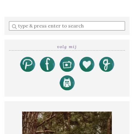
Enter
a
search
query
volg mij