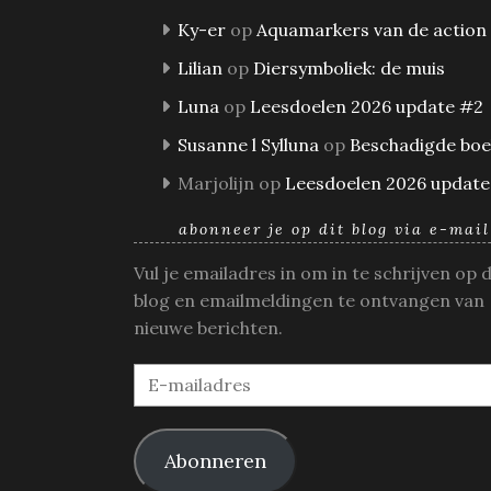
Ky-er
op
Aquamarkers van de action
Lilian
op
Diersymboliek: de muis
Luna
op
Leesdoelen 2026 update #2
Susanne l Sylluna
op
Beschadigde bo
Marjolijn
op
Leesdoelen 2026 update
abonneer je op dit blog via e-mail
Vul je emailadres in om in te schrijven op 
blog en emailmeldingen te ontvangen van
nieuwe berichten.
E-
mailadres
Abonneren