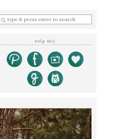
Enter
a
search
query
volg mij