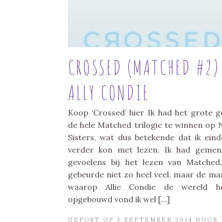
CROSSED (MATCHED #2)
ALLY CONDIE
Koop ‘Crossed’ hier Ik had het grote g
de hele Matched trilogie te winnen op 
Sisters, wat dus betekende dat ik einde
verder kon met lezen. Ik had geme
gevoelens bij het lezen van Matched
gebeurde niet zo heel veel, maar de ma
waarop Allie Condie de wereld he
opgebouwd vond ik wel […]
GEPOST OP 3 SEPTEMBER 2014 DOOR