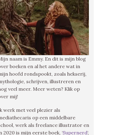
Mijn naam is Emmy. En dit is mijn blog
over boeken en al het andere wat in
mijn hoofd rondspookt, zoals hekserij,
mythologie, schrijven, illustreren en
nog veel meer. Meer weten? Klik op
over mij!
Ik werk met veel plezier als
mediathecaris op een middelbare
school, werk als freelance illustrator en
in 2020 is mijn eerste boek, ‘
Supernerd
‘,