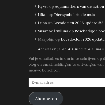
Ky-er
op
Aquamarkers van de action
Lilian
op
Diersymboliek: de muis
Luna
op
Leesdoelen 2026 update #2
Susanne l Sylluna
op
Beschadigde bo
Marjolijn
op
Leesdoelen 2026 update
abonneer je op dit blog via e-mail
Vul je emailadres in om in te schrijven op 
blog en emailmeldingen te ontvangen van
nieuwe berichten.
E-
mailadres
Abonneren