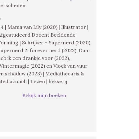
verschenen.
♥
34 | Mama van Lily (2020) | Illustrator |
Afgestudeerd Docent Beeldende
Vorming | Schrijver – Supernerd (2020),
Supernerd 2: forever nerd (2022), Daar
heb ik een drankje voor (2022),
Wintermagie (2022) en Vloek van vuur
en schaduw (2023) | Mediathecaris &
Mediacoach | Lezen | hekserij
Bekijk mijn boeken