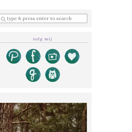
Enter
a
search
query
volg mij