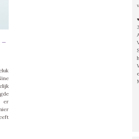
 –
eluk
Nine
lijk
ngde
, er
nier
eft