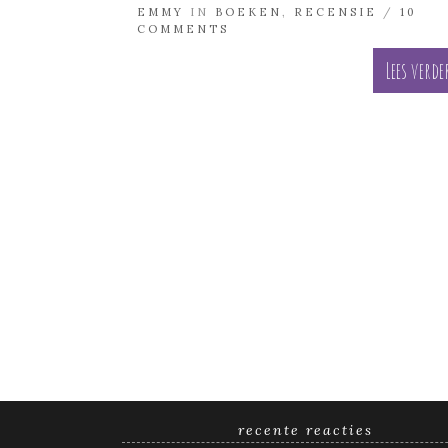
EMMY
IN
BOEKEN
,
RECENSIE
/
10
COMMENTS
Lees verde
recente reacties