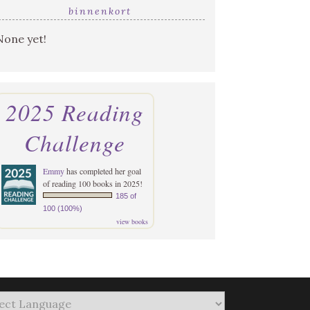
binnenkort
None yet!
2025 Reading
Challenge
Emmy
has completed her goal
of reading 100 books in 2025!
185 of
100 (100%)
view books