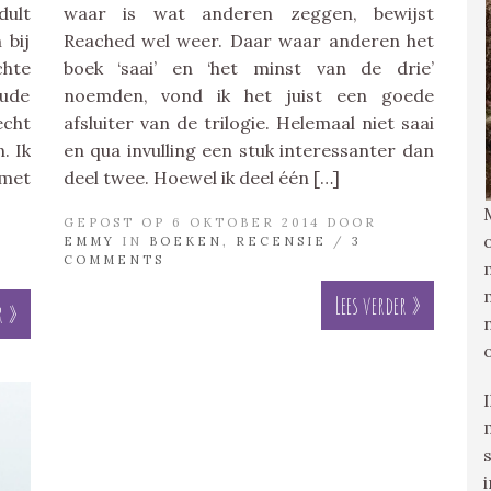
ult
waar is wat anderen zeggen, bewijst
 bij
Reached wel weer. Daar waar anderen het
hte
boek ‘saai’ en ‘het minst van de drie’
oude
noemden, vond ik het juist een goede
echt
afsluiter van de trilogie. Helemaal niet saai
. Ik
en qua invulling een stuk interessanter dan
 met
deel twee. Hoewel ik deel één […]
GEPOST OP 6 OKTOBER 2014 DOOR
EMMY
IN
BOEKEN
,
RECENSIE
/
3
COMMENTS
Lees verder »
r »