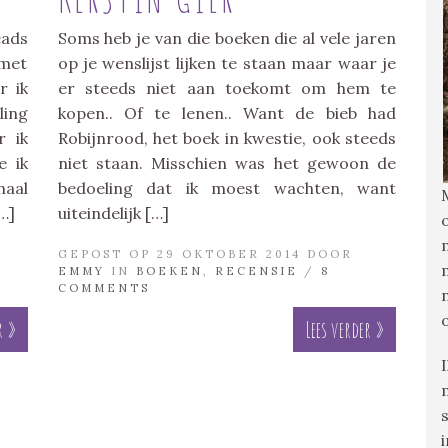
eads
Soms heb je van die boeken die al vele jaren
met
op je wenslijst lijken te staan maar waar je
r ik
er steeds niet aan toekomt om hem te
ling
kopen.. Of te lenen.. Want de bieb had
r ik
Robijnrood, het boek in kwestie, ook steeds
e ik
niet staan. Misschien was het gewoon de
haal
bedoeling dat ik moest wachten, want
[…]
uiteindelijk […]
GEPOST OP 29 OKTOBER 2014 DOOR
EMMY
IN
BOEKEN
,
RECENSIE
/
8
COMMENTS
r »
Lees verder »