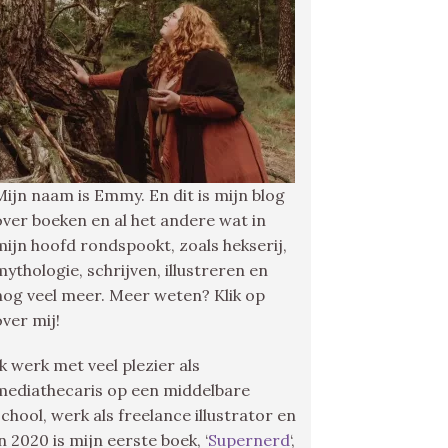
Mijn naam is Emmy. En dit is mijn blog
over boeken en al het andere wat in
mijn hoofd rondspookt, zoals hekserij,
mythologie, schrijven, illustreren en
nog veel meer. Meer weten? Klik op
over mij!
Ik werk met veel plezier als
mediathecaris op een middelbare
school, werk als freelance illustrator en
in 2020 is mijn eerste boek, ‘
Supernerd
‘,