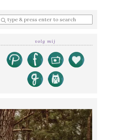
Enter
a
search
query
volg mij