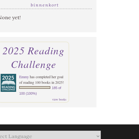
binnenkort
None yet!
2025 Reading
Challenge
Emmy
has completed her goal
of reading 100 books in 2025!
185 of
100 (100%)
view books