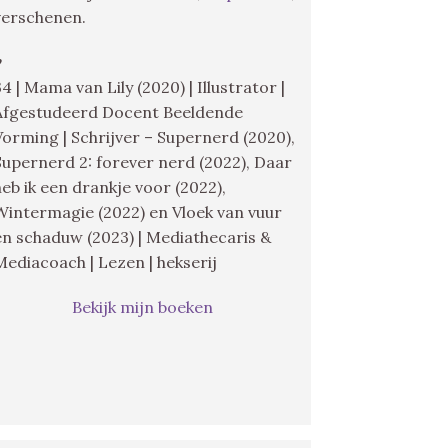
verschenen.
♥
34 | Mama van Lily (2020) | Illustrator |
Afgestudeerd Docent Beeldende
Vorming | Schrijver – Supernerd (2020),
Supernerd 2: forever nerd (2022), Daar
heb ik een drankje voor (2022),
Wintermagie (2022) en Vloek van vuur
en schaduw (2023) | Mediathecaris &
Mediacoach | Lezen | hekserij
Bekijk mijn boeken