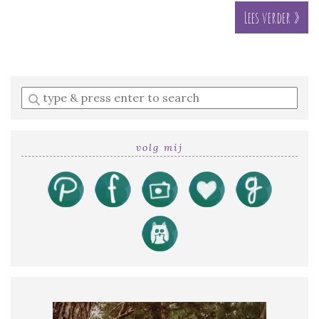
Lees verder »
Enter
a
search
query
volg mij