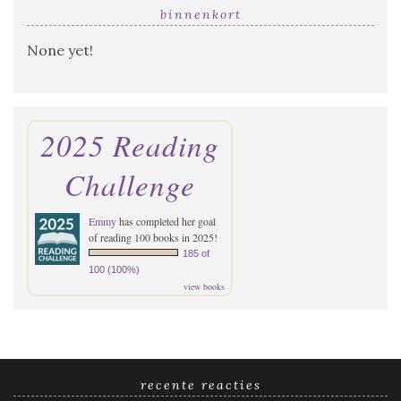
binnenkort
None yet!
2025 Reading
Challenge
Emmy
has completed her goal
of reading 100 books in 2025!
185 of
100 (100%)
view books
recente reacties