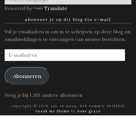
Powered by
Translate
abonneer je op dit blog via e-mail
Vul je emailadres in om in te schrijven op deze blog en
emailmeldingen te ontvangen van nieuwe berichten.
E-
mailadres
Abonneren
Voeg je bij 1.301 andere abonnees
copyright © 2026 zon en maan. kvk nummer 56155816
tweak me theme
by
nose graze