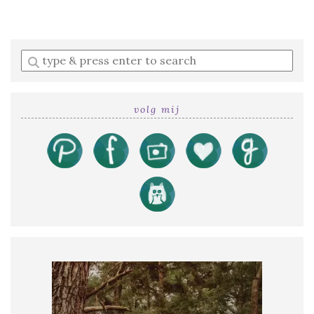
Enter
a
search
query
volg mij