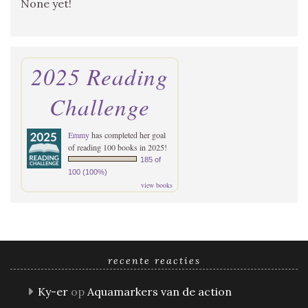
None yet!
2025 Reading
Challenge
Emmy
has completed her goal
of reading 100 books in 2025!
185 of
100 (100%)
view books
recente reacties
Ky-er
op
Aquamarkers van de action