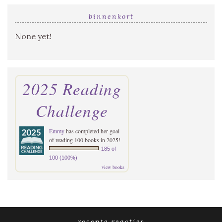
binnenkort
None yet!
2025 Reading
Challenge
Emmy
has completed her goal
of reading 100 books in 2025!
185 of
100 (100%)
view books
recente reacties