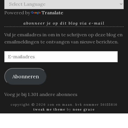
Powered by
Translate
abonneer je op dit blog via e-mail
Vul je emailadres in om in te schrijven op deze blog en
emailmeldingen te ontvangen van nieuwe berichten.
E-
mailadres
Abonneren
Voeg je bij 1.301 andere abonnees
copyright © 2026 zon en maan. kvk nummer 56155816
tweak me theme
by
nose graze