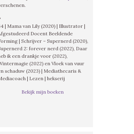
verschenen.
♥
34 | Mama van Lily (2020) | Illustrator |
Afgestudeerd Docent Beeldende
Vorming | Schrijver – Supernerd (2020),
Supernerd 2: forever nerd (2022), Daar
heb ik een drankje voor (2022),
Wintermagie (2022) en Vloek van vuur
en schaduw (2023) | Mediathecaris &
Mediacoach | Lezen | hekserij
Bekijk mijn boeken