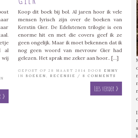
post
Koop dit boek bij bol. Al jaren hoor ik vele
maar
mensen lyrisch zijn over de boeken van
jaar
Kerstin Gier. De Edelstenen trilogie is een
aal.
enorme hit en met die covers geef ik ze
etje
geen ongelijk. Maar ik moet bekennen dat ik
d al
nog geen woord van mevrouw Gier had
wij
gelezen. Het sprak me zeker aan hoor.. […]
GEPOST OP 28 MAART 2014 DOOR
EMMY
IN
BOEKEN
,
RECENSIE
/
8 COMMENTS
IN
Lees verder »
r »