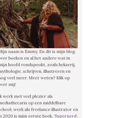
Mijn naam is Emmy. En dit is mijn blog
over boeken en al het andere wat in
mijn hoofd rondspookt, zoals hekserij,
mythologie, schrijven, illustreren en
nog veel meer. Meer weten? Klik op
over mij!
Ik werk met veel plezier als
mediathecaris op een middelbare
school, werk als freelance illustrator en
in 2020 is mijn eerste boek, ‘
Supernerd
‘,