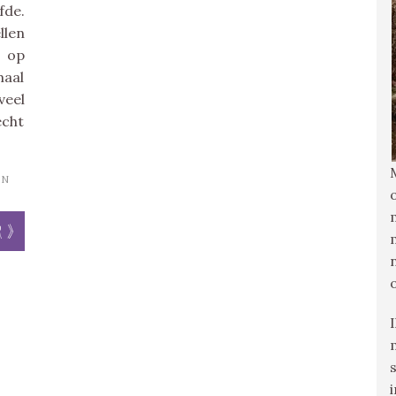
fde.
llen
t op
maal
veel
cht
IN
r »