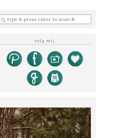
Enter
a
search
query
volg mij