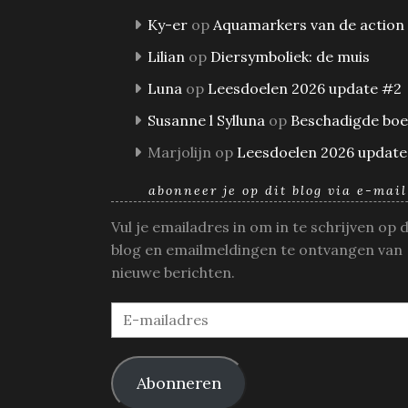
Ky-er
op
Aquamarkers van de action
Lilian
op
Diersymboliek: de muis
Luna
op
Leesdoelen 2026 update #2
Susanne l Sylluna
op
Beschadigde bo
Marjolijn
op
Leesdoelen 2026 update
abonneer je op dit blog via e-mail
Vul je emailadres in om in te schrijven op 
blog en emailmeldingen te ontvangen van
nieuwe berichten.
E-
mailadres
Abonneren