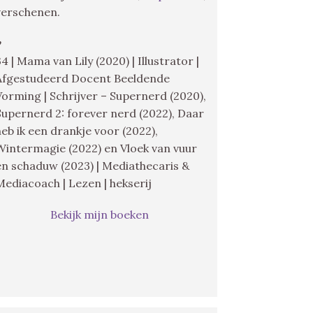
verschenen.
♥
34 | Mama van Lily (2020) | Illustrator |
Afgestudeerd Docent Beeldende
Vorming | Schrijver – Supernerd (2020),
Supernerd 2: forever nerd (2022), Daar
heb ik een drankje voor (2022),
Wintermagie (2022) en Vloek van vuur
en schaduw (2023) | Mediathecaris &
Mediacoach | Lezen | hekserij
Bekijk mijn boeken