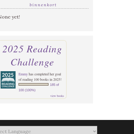
binnenkort
None yet!
2025 Reading
Challenge
Emmy
has completed her goal
of reading 100 books in 2025!
185 of
100 (100%)
view books