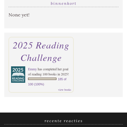
binnenkort
None yet!
2025 Reading
Challenge
Emmy
has completed her goal
of reading 100 books in 2025!
185 of
100 (100%)
view books
recente reacties