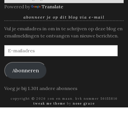
Powered by
Translate
abonneer je op dit blog via e-mail
Vul je emailadres in om in te schrijven op deze blog en
emailmeldingen te ontvangen van nieuwe berichten.
E-
mailadres
Abonneren
Voeg je bij 1.301 andere abonnees
copyright © 2026 zon en maan. kvk nummer 56155816
tweak me theme
by
nose graze