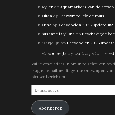
Ky-er
op
Aquamarkers van de action
Lilian
op
Diersymboliek: de muis
Luna
op
Leesdoelen 2026 update #2
Susanne l Sylluna
op
Beschadigde bo
Marjolijn
op
Leesdoelen 2026 update
abonneer je op dit blog via e-mail
Vul je emailadres in om in te schrijven op 
blog en emailmeldingen te ontvangen van
nieuwe berichten.
E-
mailadres
Abonneren