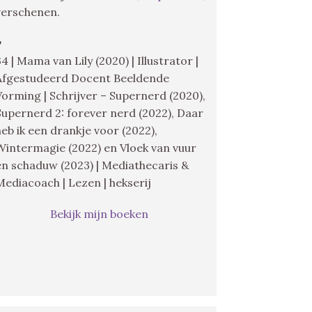
verschenen.
♥
34 | Mama van Lily (2020) | Illustrator |
Afgestudeerd Docent Beeldende
Vorming | Schrijver – Supernerd (2020),
Supernerd 2: forever nerd (2022), Daar
heb ik een drankje voor (2022),
Wintermagie (2022) en Vloek van vuur
en schaduw (2023) | Mediathecaris &
Mediacoach | Lezen | hekserij
Bekijk mijn boeken