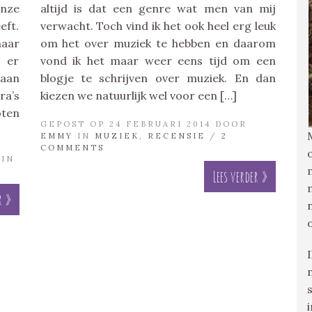
nze
altijd is dat een genre wat men van mij
eft.
verwacht. Toch vind ik het ook heel erg leuk
haar
om het over muziek te hebben en daarom
 er
vond ik het maar weer eens tijd om een
 aan
blogje te schrijven over muziek. En dan
a’s
kiezen we natuurlijk wel voor een […]
oten
GEPOST OP 24 FEBRUARI 2014 DOOR
EMMY
IN
MUZIEK
,
RECENSIE
/
2
COMMENTS
IN
Lees verder »
r »