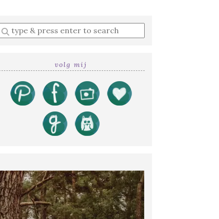
Enter
a
search
query
volg mij