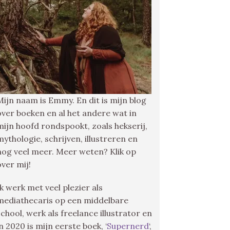
Mijn naam is Emmy. En dit is mijn blog
over boeken en al het andere wat in
mijn hoofd rondspookt, zoals hekserij,
mythologie, schrijven, illustreren en
nog veel meer. Meer weten? Klik op
over mij!
Ik werk met veel plezier als
mediathecaris op een middelbare
school, werk als freelance illustrator en
in 2020 is mijn eerste boek, ‘
Supernerd
‘,