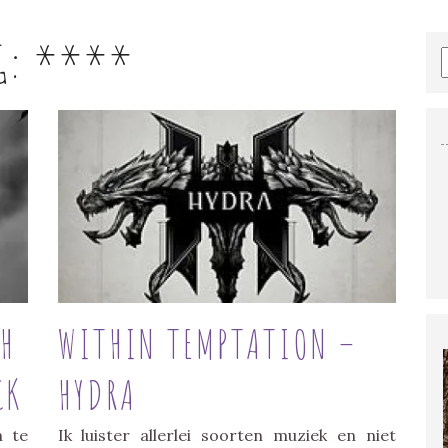
G:
****
SH
WITHIN TEMPTATION –
CK
HYDRA
n te
Ik luister allerlei soorten muziek en niet