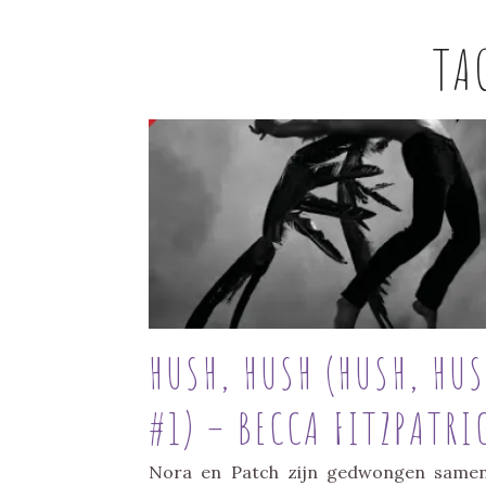
TA
HUSH, HUSH (HUSH, HU
#1) – BECCA FITZPATRI
Nora en Patch zijn gedwongen same