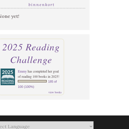
binnenkort
None yet!
2025 Reading
Challenge
Emmy
has completed her goal
of reading 100 books in 2025!
185 of
100 (100%)
view books