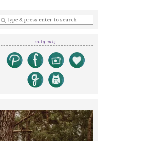
Enter
a
search
query
volg mij