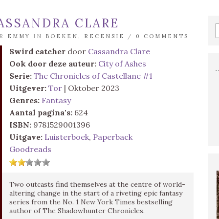
ASSANDRA CLARE
OR
EMMY
IN
BOEKEN
,
RECENSIE
/
0 COMMENTS
Swird catcher
door
Cassandra Clare
Ook door deze auteur:
City of Ashes
Serie:
The Chronicles of Castellane #1
Uitgever:
Tor
| Oktober 2023
Genres:
Fantasy
Aantal pagina's:
624
ISBN:
9781529001396
Uitgave:
Luisterboek
,
Paperback
Goodreads
Two outcasts find themselves at the centre of world-
altering change in the start of a riveting epic fantasy
series from the No. 1 New York Times bestselling
author of The Shadowhunter Chronicles.