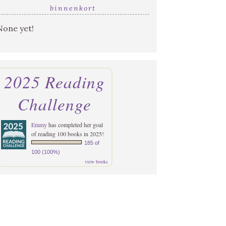
binnenkort
None yet!
2025 Reading
Challenge
Emmy
has completed her goal
of reading 100 books in 2025!
185 of
100 (100%)
view books