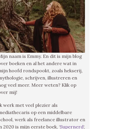
Mijn naam is Emmy. En dit is mijn blog
over boeken en al het andere wat in
mijn hoofd rondspookt, zoals hekserij,
mythologie, schrijven, illustreren en
nog veel meer. Meer weten? Klik op
over mij!
Ik werk met veel plezier als
mediathecaris op een middelbare
school, werk als freelance illustrator en
in 2020 is mijn eerste boek, ‘
Supernerd
‘,