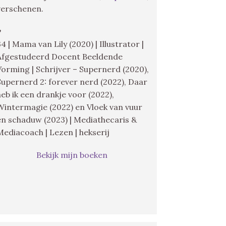
verschenen.
♥
34 | Mama van Lily (2020) | Illustrator |
Afgestudeerd Docent Beeldende
Vorming | Schrijver – Supernerd (2020),
Supernerd 2: forever nerd (2022), Daar
heb ik een drankje voor (2022),
Wintermagie (2022) en Vloek van vuur
en schaduw (2023) | Mediathecaris &
Mediacoach | Lezen | hekserij
Bekijk mijn boeken