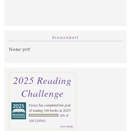
binnenkort
None yet!
2025 Reading
Challenge
Emmy
has completed her goal
of reading 100 books in 2025!
185 of
100 (100%)
view books