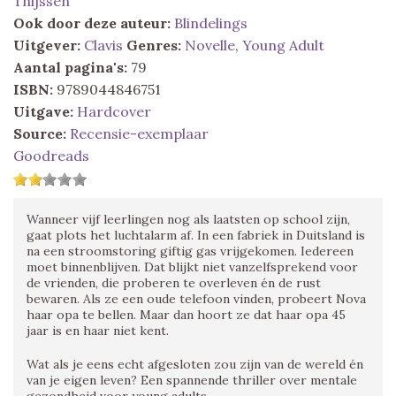
Thijssen
Ook door deze auteur:
Blindelings
Uitgever:
Clavis
Genres:
Novelle
,
Young Adult
Aantal pagina's:
79
ISBN:
9789044846751
Uitgave:
Hardcover
Source:
Recensie-exemplaar
Goodreads
Wanneer vijf leerlingen nog als laatsten op school zijn,
gaat plots het luchtalarm af. In een fabriek in Duitsland is
na een stroomstoring giftig gas vrijgekomen. Iedereen
moet binnenblijven. Dat blijkt niet vanzelfsprekend voor
de vrienden, die proberen te overleven én de rust
bewaren. Als ze een oude telefoon vinden, probeert Nova
haar opa te bellen. Maar dan hoort ze dat haar opa 45
jaar is en haar niet kent.
Wat als je eens echt afgesloten zou zijn van de wereld én
van je eigen leven? Een spannende thriller over mentale
gezondheid voor young adults.