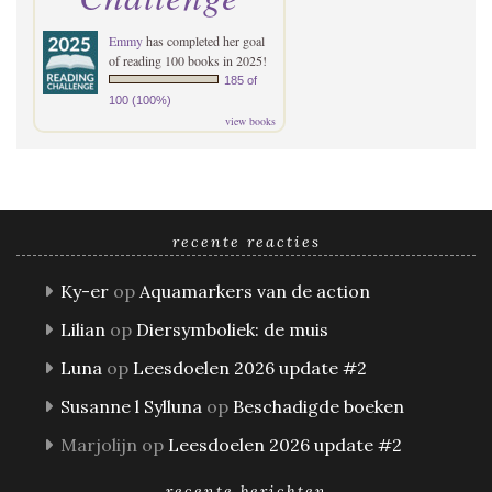
Emmy
has completed her goal
of reading 100 books in 2025!
185 of
100 (100%)
view books
recente reacties
Ky-er
op
Aquamarkers van de action
Lilian
op
Diersymboliek: de muis
Luna
op
Leesdoelen 2026 update #2
Susanne l Sylluna
op
Beschadigde boeken
Marjolijn
op
Leesdoelen 2026 update #2
recente berichten