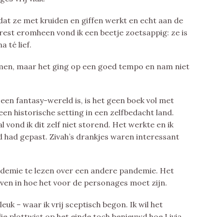
mdat ze met kruiden en giffen werkt en echt aan de
rest eromheen vond ik een beetje zoetsappig: ze is
 té lief.
men, maar het ging op een goed tempo en nam niet
 een fantasy-wereld is, is het geen boek vol met
en historische setting in een zelfbedacht land.
l vond ik dit zelf niet storend. Het werkte en ik
d had gepast. Zivah’s drankjes waren interessant
andemie te lezen over een andere pandemie. Het
leven in hoe het voor de personages moet zijn.
leuk – waar ik vrij sceptisch begon. Ik wil het
die plottwist op het einde toch benieuwd hoe Livia