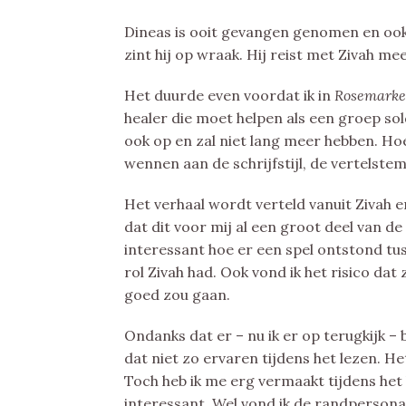
Dineas is ooit gevangen genomen en ook
zint hij op wraak. Hij reist met Zivah mee
Het duurde even voordat ik in
Rosemark
healer die moet helpen als een groep sol
ook op en zal niet lang meer hebben. Ho
wennen aan de schrijfstijl, de vertelste
Het verhaal wordt verteld vanuit Zivah en
dat dit voor mij al een groot deel van de 
interessant hoe er een spel ontstond t
rol Zivah had. Ook vond ik het risico da
goed zou gaan.
Ondanks dat er – nu ik er op terugkijk – b
dat niet zo ervaren tijdens het lezen. H
Toch heb ik me erg vermaakt tijdens het 
interessant. Wel vond ik de randpersonag