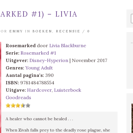
RKED #1) – LIVIA
DOOR
EMMY
IN
BOEKEN
,
RECENSIE
/
0
Rosemarked
door
Livia Blackburne
Serie:
Rosemarked #1
Uitgever:
Disney-Hyperion
| November 2017
Genres:
Young Adult
Aantal pagina's:
390
ISBN:
9781484788554
Uitgave:
Hardcover
,
Luisterboek
Goodreads
A healer who cannot be healed . . .
When Zivah falls prey to the deadly rose plague, she