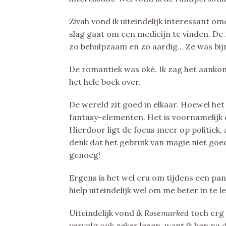
Zivah vond ik uiteindelijk interessant o
slag gaat om een medicijn te vinden. De 
zo behulpzaam en zo aardig… Ze was bijna
De romantiek was oké. Ik zag het aanko
het hele boek over.
De wereld zit goed in elkaar. Hoewel het
fantasy-elementen. Het is voornamelijk e
Hierdoor ligt de focus meer op politiek, a
denk dat het gebruik van magie niet goe
genoeg!
Ergens is het wel cru om tijdens een p
hielp uiteindelijk wel om me beter in te 
Uiteindelijk vond ik
Rosemarked
toch erg 
vervolg ook zeker lezen, want ik ben na 