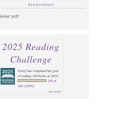
binnenkort
None yet!
2025 Reading
Challenge
Emmy
has completed her goal
of reading 100 books in 2025!
185 of
100 (100%)
view books