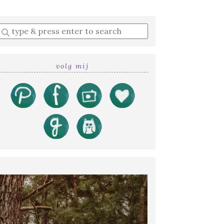
Enter
a
search
query
volg mij