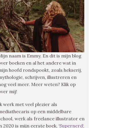
Mijn naam is Emmy. En dit is mijn blog
over boeken en al het andere wat in
mijn hoofd rondspookt, zoals hekserij,
mythologie, schrijven, illustreren en
nog veel meer. Meer weten? Klik op
over mij!
Ik werk met veel plezier als
mediathecaris op een middelbare
school, werk als freelance illustrator en
in 2020 is mijn eerste boek, ‘
Supernerd
‘,