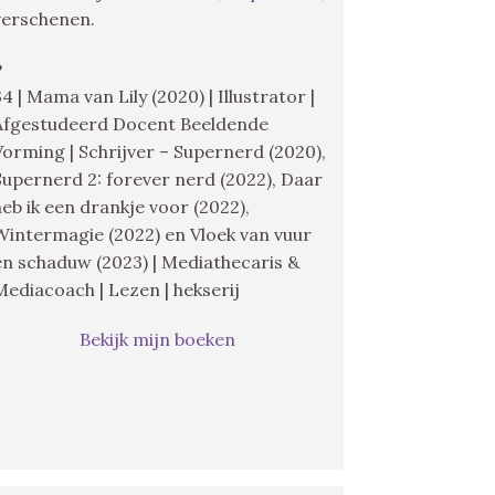
verschenen.
♥
34 | Mama van Lily (2020) | Illustrator |
Afgestudeerd Docent Beeldende
Vorming | Schrijver – Supernerd (2020),
Supernerd 2: forever nerd (2022), Daar
heb ik een drankje voor (2022),
Wintermagie (2022) en Vloek van vuur
en schaduw (2023) | Mediathecaris &
Mediacoach | Lezen | hekserij
Bekijk mijn boeken