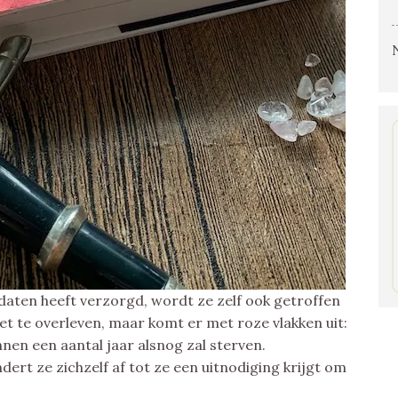
ldaten heeft verzorgd, wordt ze zelf ook getroffen
et te overleven, maar komt er met roze vlakken uit:
innen een aantal jaar alsnog zal sterven.
dert ze zichzelf af tot ze een uitnodiging krijgt om