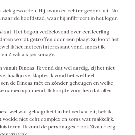
 ziek geworden. Hij kwam er echter gezond uit. Nu
 naar de hoofdstad, waar hij infiltreert in het leger.
ed
zat. Het begon veelbelovend over een leerling-
daten wordt getroffen door een plaag. Zij loopt het
ewel ik het meteen interessant vond, moest ik
m en Zivah als personage.
 vanuit Dineas. Ik vond dat wel aardig, zij het niet
verhaallijn verklapte. Ik vond het wel heel
ussen de Dineas mét en zónder geheugen en welke
t ze namen spannend. Ik hoopte voor hen dat alles
est wel wat gelaagdheid in het verhaal zit, heb ik
et voelde niet echt complex en soms wat makkelijk.
luisteren. Ik vond de personages – ook Zivah – erg
es vrij vlak.