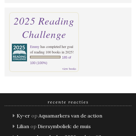
2025 Reading
Challenge
Emmy
has completed her goal
of reading 100 books in 2025!
185 of
100 (100%)
view books
recente reacties
Ky-er
op
Aquamarkers van de action
Lilian
op
Diersymboliek: de muis