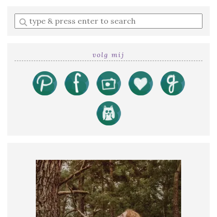
Enter
a
search
query
volg mij