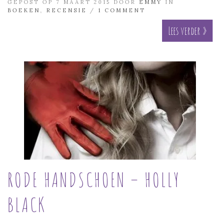
GEPOST OP 7 MAART 2015 DOOR
EMMY
IN
BOEKEN
,
RECENSIE
/
1 COMMENT
Lees verder »
RODE HANDSCHOEN – HOLLY
BLACK