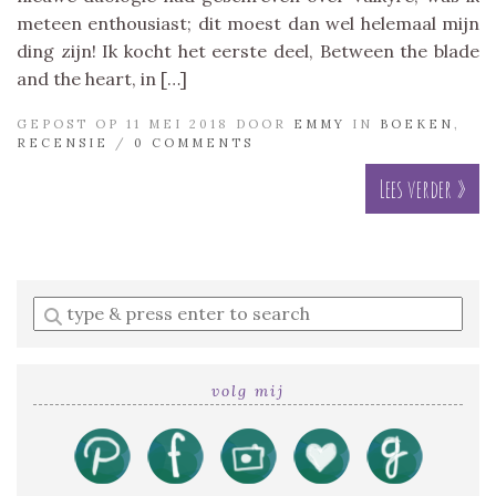
meteen enthousiast; dit moest dan wel helemaal mijn
ding zijn! Ik kocht het eerste deel, Between the blade
and the heart, in […]
GEPOST OP 11 MEI 2018 DOOR
EMMY
IN
BOEKEN
,
RECENSIE
/
0 COMMENTS
Lees verder »
Enter
a
search
query
volg mij