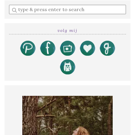
Enter
a
search
query
volg mij