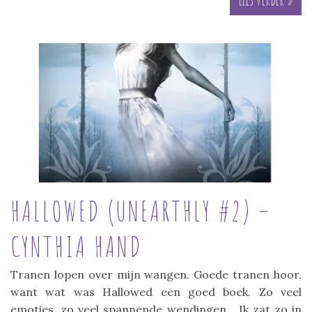
HALLOWED (UNEARTHLY #2) –
CYNTHIA HAND
Tranen lopen over mijn wangen. Goede tranen hoor,
want wat was Hallowed een goed boek. Zo veel
emoties, zo veel spannende wendingen… Ik zat zo in