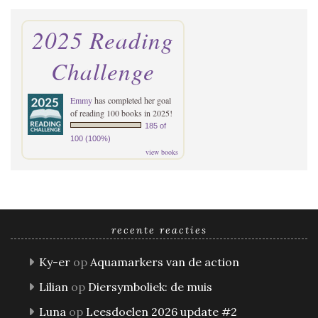
2025 Reading
Challenge
Emmy
has completed her goal
of reading 100 books in 2025!
185 of
100 (100%)
view books
recente reacties
Ky-er
op
Aquamarkers van de action
Lilian
op
Diersymboliek: de muis
Luna
op
Leesdoelen 2026 update #2