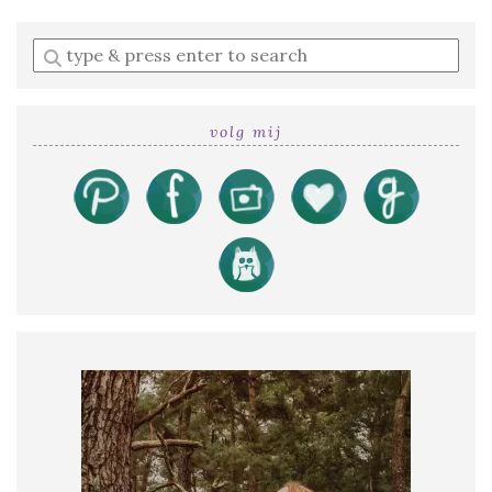
Enter
a
search
query
volg mij