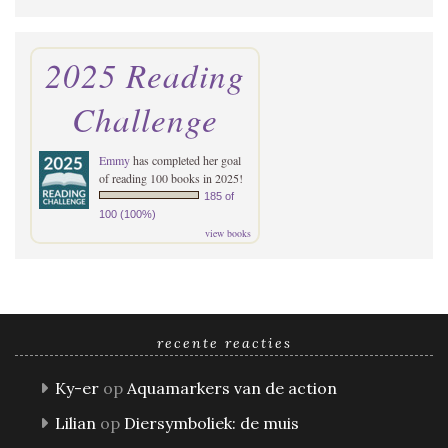
2025 Reading
Challenge
Emmy
has completed her goal
of reading 100 books in 2025!
185 of
100 (100%)
view books
recente reacties
Ky-er
op
Aquamarkers van de action
Lilian
op
Diersymboliek: de muis