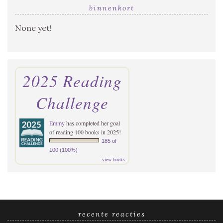
binnenkort
None yet!
2025 Reading
Challenge
Emmy
has completed her goal
of reading 100 books in 2025!
185 of
100 (100%)
view books
recente reacties