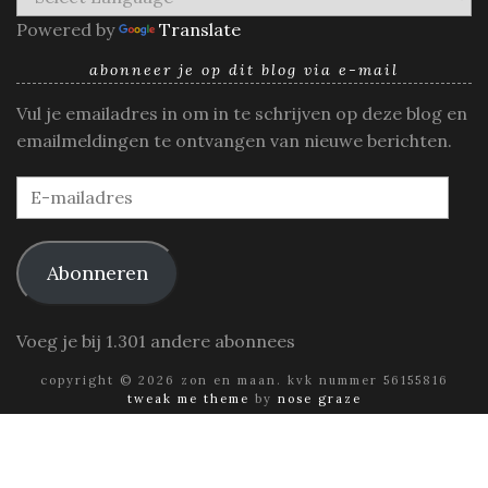
Powered by
Translate
abonneer je op dit blog via e-mail
Vul je emailadres in om in te schrijven op deze blog en
emailmeldingen te ontvangen van nieuwe berichten.
E-
mailadres
Abonneren
Voeg je bij 1.301 andere abonnees
copyright © 2026 zon en maan. kvk nummer 56155816
tweak me theme
by
nose graze