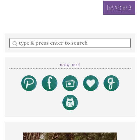
Lees verder »
Enter
a
search
query
volg mij