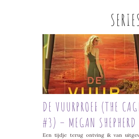
SERIE
DE VUURPROEF (THE CAG
#3) – MEGAN SHEPHERD
Een tijdje terug ontving ik van uitgev