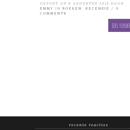
GEPOST OP 8 AUGUSTUS 2015 DOOR
EMMY
IN
BOEKEN
,
RECENSIE
/
9
COMMENTS
Lees verde
recente reacties