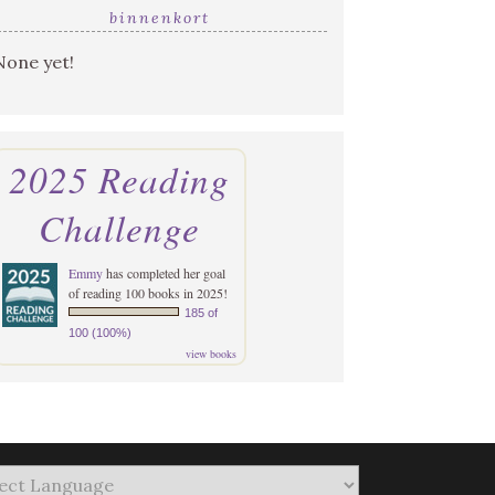
binnenkort
None yet!
2025 Reading
Challenge
Emmy
has completed her goal
of reading 100 books in 2025!
185 of
100 (100%)
view books