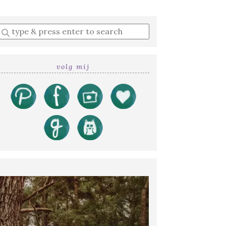
Enter
a
search
query
volg mij