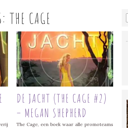
S:
THE CAGE
E
DE JACHT (THE CAGE #2)
– MEGAN SHEPHERD
erij
The Cage, een boek waar alle promoteams