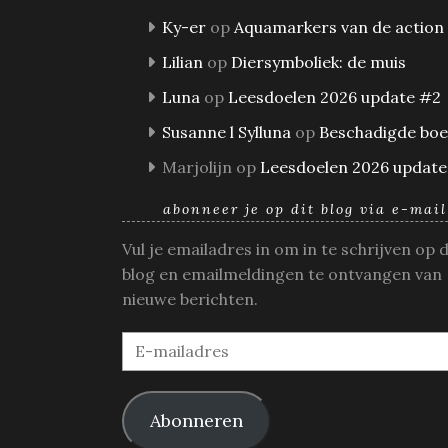
Ky-er
op
Aquamarkers van de action
Lilian
op
Diersymboliek: de muis
Luna
op
Leesdoelen 2026 update #2
Susanne l Sylluna
op
Beschadigde bo
Marjolijn
op
Leesdoelen 2026 update
abonneer je op dit blog via e-mail
Vul je emailadres in om in te schrijven op 
blog en emailmeldingen te ontvangen van
nieuwe berichten.
E-
mailadres
Abonneren