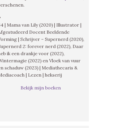
verschenen.
♥
34 | Mama van Lily (2020) | Illustrator |
Afgestudeerd Docent Beeldende
Vorming | Schrijver – Supernerd (2020),
Supernerd 2: forever nerd (2022), Daar
heb ik een drankje voor (2022),
Wintermagie (2022) en Vloek van vuur
en schaduw (2023) | Mediathecaris &
Mediacoach | Lezen | hekserij
Bekijk mijn boeken