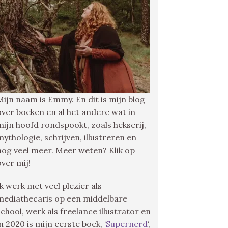
Mijn naam is Emmy. En dit is mijn blog
over boeken en al het andere wat in
mijn hoofd rondspookt, zoals hekserij,
mythologie, schrijven, illustreren en
nog veel meer. Meer weten? Klik op
over mij!
Ik werk met veel plezier als
mediathecaris op een middelbare
school, werk als freelance illustrator en
in 2020 is mijn eerste boek, ‘
Supernerd
‘,