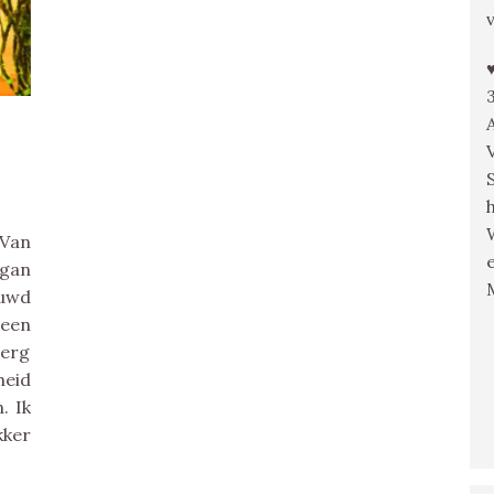
)
 Van
gan
euwd
een
 erg
heid
. Ik
kker