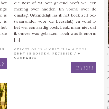
 het
die Best of YA ooit gekend heeft wel een
angs
mening over hadden. En vooral over de
e is
omslag. Uiteindelijk las ik het boek zelf ook
t is
(waaronder voor de Leesclub) en vond ik
 het
het wel een aardig boek. Leuk, maar niet dat
rde
ik omver was geblazen. Toch was ik enorm
[…]
IN
GEPOST OP 23 AUGUSTUS 2016 DOOR
EMMY
IN
BOEKEN
,
RECENSIE
/
0
COMMENTS
r »
Lees verder »