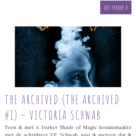
Lees verder »
THE ARCHIVED (THE ARCHIVED
#1) – VICTORIA SCHWAB
Toen ik met A Darker Shade of Magic kennismaakte
met de schrijfster V.E. Schwab, wist ik meteen dat ik