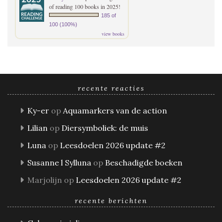
of reading 100 books in 2025!
185 of
100 (100%)
view books
recente reacties
Ky-er
op
Aquamarkers van de action
Lilian
op
Diersymboliek: de muis
Luna
op
Leesdoelen 2026 update #2
Susanne l Sylluna
op
Beschadigde boeken
Marjolijn
op
Leesdoelen 2026 update #2
recente berichten