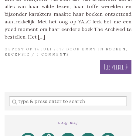
alles van haar wilde lezen; haar toffe werelden en
bijzonder karakters maakte haar boeken ontzettend
aantrekkelijk. Met het oog op YALC leek het me een
goed moment om haar eerdere boek The Archived te
bestellen. Het […]
GEPOST OP 14 JULI 2017 DOOR
EMMY
IN
BOEKEN
,
RECENSIE
/
3 COMMENTS
Lees verder »
Enter
a
search
query
volg mij