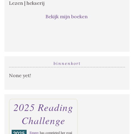
Lezen | hekserij
Bekijk mijn boeken
binnenkort
None yet!
2025 Reading
Challenge
Emmy
has completed her goal