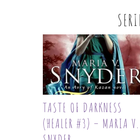
SERI
TASTE OF DARKNESS
(HEALER #3) – MARIA V.
SNYDER