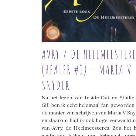
AVRY / DE HEELMEESTER
(HEALER #1) – MARIA V
SNYDER
Na het lezen van Inside Out en Studie
Gif, ben ik echt helemaal fan geworden
de manier van schrijven van Maria V Sny
en daarom had ik ook hoge verwachti
van Avry, de Heelmeesteres. Zou het 
wederom lukken me helemaal mee