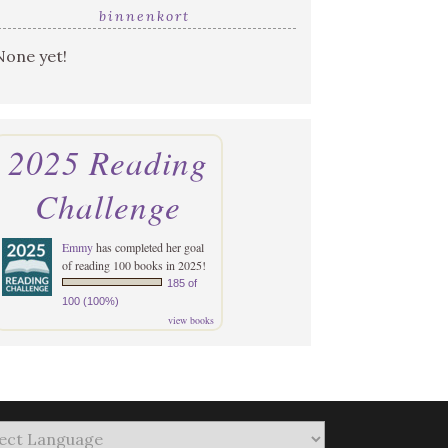
binnenkort
None yet!
2025 Reading
Challenge
Emmy
has completed her goal
of reading 100 books in 2025!
185 of
100 (100%)
view books