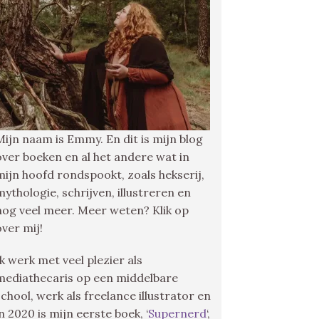
Mijn naam is Emmy. En dit is mijn blog
over boeken en al het andere wat in
mijn hoofd rondspookt, zoals hekserij,
mythologie, schrijven, illustreren en
nog veel meer. Meer weten? Klik op
over mij!
Ik werk met veel plezier als
mediathecaris op een middelbare
school, werk als freelance illustrator en
in 2020 is mijn eerste boek, ‘
Supernerd
‘,