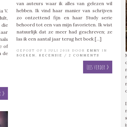
van auteurs waar ik alles van gelezen wil
hebben. Ik vind haar manier van schrijven
a V.
zo ontzettend fijn en haar Study serie
ult,
behoord tot een van mijn favorieten. Ik wist
 die
natuurlijk dat ze meer had geschreven; ze
Haar
las ik een aantal jaar terug het boek […]
nals
e of
GEPOST OP 5 JULI 2018 DOOR
EMMY
IN
n de
BOEKEN
,
RECENSIE
/
2 COMMENTS
Lees verder »
r »