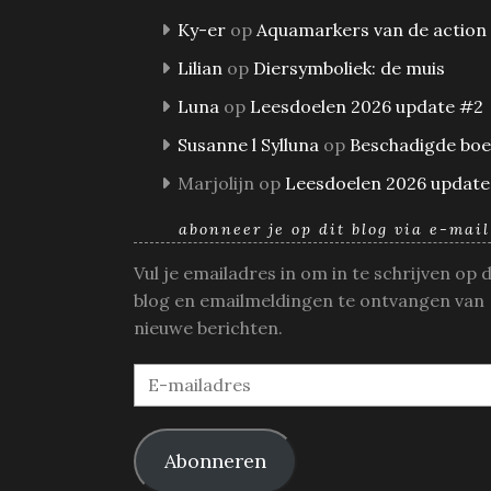
Ky-er
op
Aquamarkers van de action
Lilian
op
Diersymboliek: de muis
Luna
op
Leesdoelen 2026 update #2
Susanne l Sylluna
op
Beschadigde bo
Marjolijn
op
Leesdoelen 2026 update
abonneer je op dit blog via e-mail
Vul je emailadres in om in te schrijven op 
blog en emailmeldingen te ontvangen van
nieuwe berichten.
E-
mailadres
Abonneren