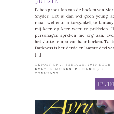
Ik ben groot fan van de boeken van Mari
Snyder. Het is dan wel geen young ad
maar wel enorm toegankelijke fantasy
mij keer op keer weet te prikkelen. 
personages spreken me erg aan, eve
het vlotte tempo van haar boeken. Tast
Darkness is het derde en laatste deel va
[…]
GEPOST OP 21 FEBRUARI 2020 DOOR
EMMY
IN
BOEKEN
,
RECENSIE
/
0
COMMENTS
Lees verde