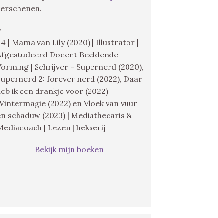
verschenen.
♥
34 | Mama van Lily (2020) | Illustrator |
Afgestudeerd Docent Beeldende
Vorming | Schrijver – Supernerd (2020),
Supernerd 2: forever nerd (2022), Daar
heb ik een drankje voor (2022),
Wintermagie (2022) en Vloek van vuur
en schaduw (2023) | Mediathecaris &
Mediacoach | Lezen | hekserij
Bekijk mijn boeken