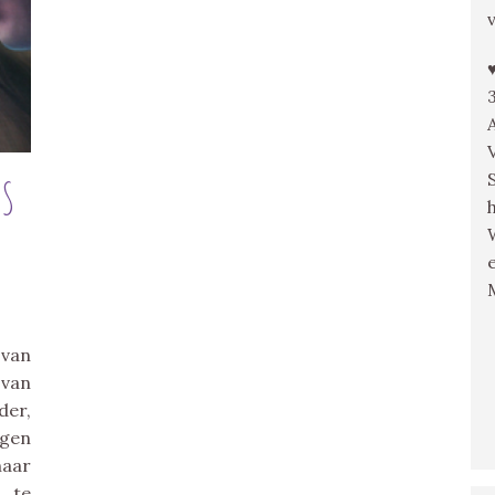
ES
 van
 van
der,
ngen
haar
 te