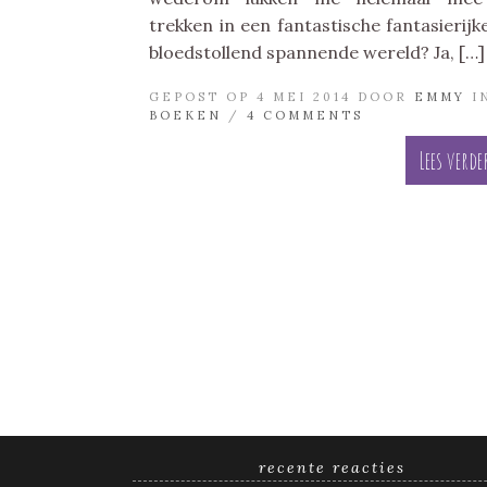
trekken in een fantastische fantasierijk
bloedstollend spannende wereld? Ja, […]
GEPOST OP 4 MEI 2014 DOOR
EMMY
I
BOEKEN
/
4 COMMENTS
Lees verde
recente reacties