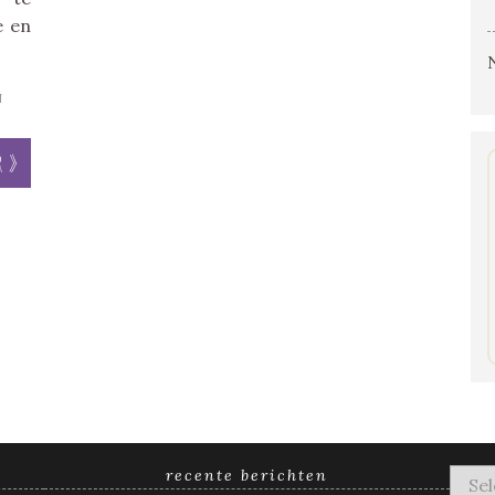
e en
N
r »
recente berichten