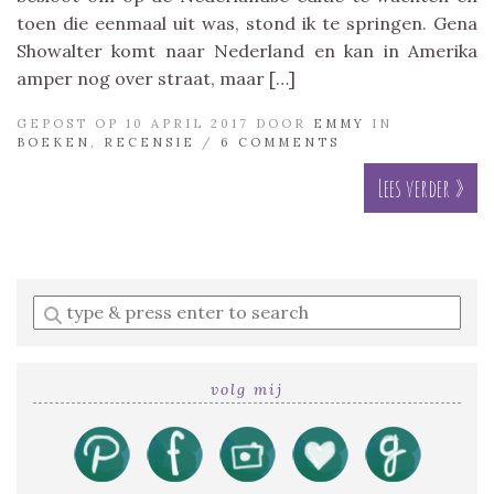
toen die eenmaal uit was, stond ik te springen. Gena
Showalter komt naar Nederland en kan in Amerika
amper nog over straat, maar […]
GEPOST OP 10 APRIL 2017 DOOR
EMMY
IN
BOEKEN
,
RECENSIE
/
6 COMMENTS
Lees verder »
Enter
a
search
query
volg mij