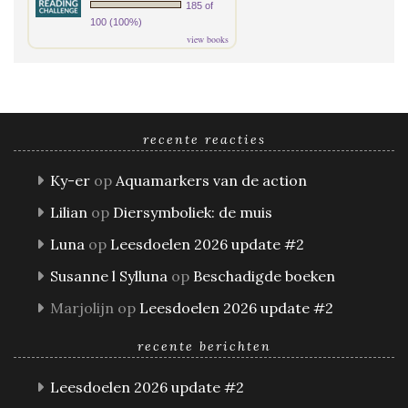
185 of
100 (100%)
view books
recente reacties
Ky-er
op
Aquamarkers van de action
Lilian
op
Diersymboliek: de muis
Luna
op
Leesdoelen 2026 update #2
Susanne l Sylluna
op
Beschadigde boeken
Marjolijn
op
Leesdoelen 2026 update #2
recente berichten
Leesdoelen 2026 update #2