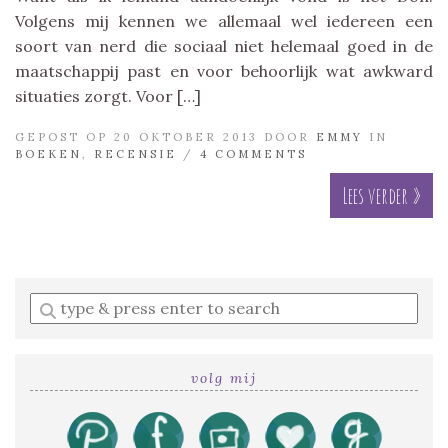
Volgens mij kennen we allemaal wel iedereen een
soort van nerd die sociaal niet helemaal goed in de
maatschappij past en voor behoorlijk wat awkward
situaties zorgt. Voor […]
GEPOST OP 20 OKTOBER 2013 DOOR
EMMY
IN
BOEKEN
,
RECENSIE
/
4 COMMENTS
Lees verder »
Enter
a
search
query
volg mij