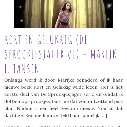
KORT EN GELUKKIG (DE
SPROOKJESJAGER #1) – MARIJKE
F. JANSEN
Onlangs werd ik door Marijke benaderd of ik haar
nieuwe boek Kort en Gelukkig wilde lezen. Het is het
eerste deel van De Sprookjesjager serie en omdat ik
dol ben op sprookjes, leek me dat een ontzettend puik
plan. Nadine is een heel gewoon meisje. Nou ja, dat
dacht ze. Een medium verteld haar namelijk […]
GEPOST OP 11 APRIL 2017 DOOR
EMMY
IN
BOEKEN
,