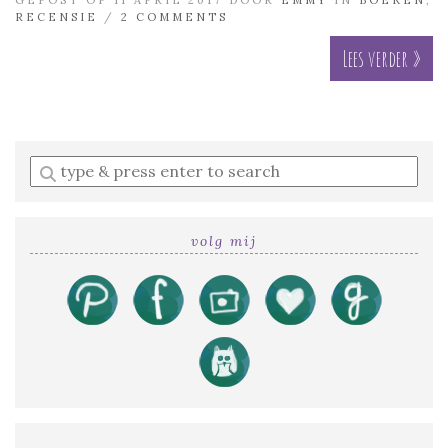
RECENSIE
/
2 COMMENTS
Lees verder »
Enter
a
search
query
volg mij