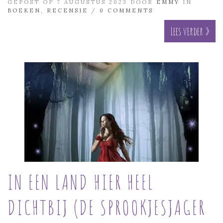
GEPOST OP 7 AUGUSTUS 2023 DOOR
EMMY
IN
BOEKEN
,
RECENSIE
/
0 COMMENTS
Lees verder »
IN EEN LAND HIER HEEL
DICHTBIJ (DE SPROOKJESJAGER