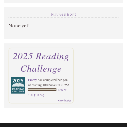
binnenkort
None yet!
2025 Reading
Challenge
Emmy
has completed her goal
of reading 100 books in 2025!
185 of
100 (100%)
view books