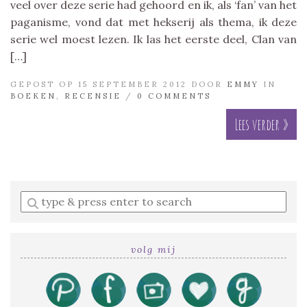
veel over deze serie had gehoord en ik, als ‘fan’ van het
paganisme, vond dat met hekserij als thema, ik deze
serie wel moest lezen. Ik las het eerste deel, Clan van
[…]
GEPOST OP 15 SEPTEMBER 2012 DOOR
EMMY
IN
BOEKEN
,
RECENSIE
/
0 COMMENTS
Lees verder »
Enter
a
search
query
volg mij