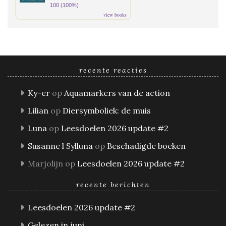
100 (100%)
view books
recente reacties
Ky-er
op
Aquamarkers van de action
Lilian
op
Diersymboliek: de muis
Luna
op
Leesdoelen 2026 update #2
Susanne l Sylluna
op
Beschadigde boeken
Marjolijn
op
Leesdoelen 2026 update #2
recente berichten
Leesdoelen 2026 update #2
Gelezen in juni