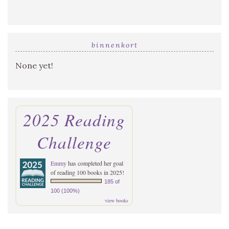
binnenkort
None yet!
2025 Reading
Challenge
Emmy
has completed her goal
of reading 100 books in 2025!
185 of
100 (100%)
view books