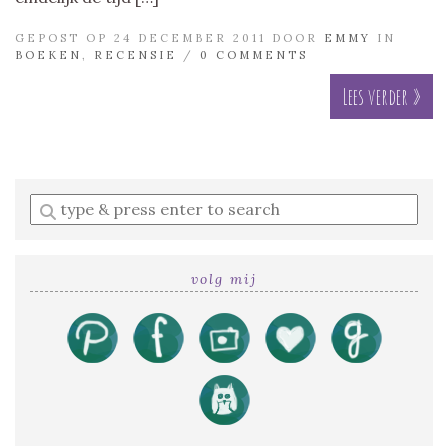
GEPOST OP 24 DECEMBER 2011 DOOR
EMMY
IN
BOEKEN
,
RECENSIE
/
0 COMMENTS
Lees verder »
Enter
a
search
query
volg mij