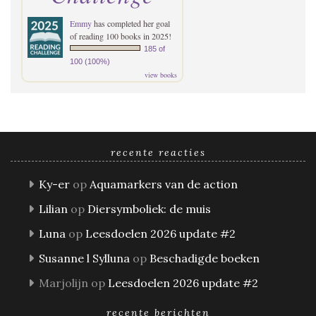
Emmy
has completed her goal
of reading 100 books in 2025!
185 of
100 (100%)
view books
recente reacties
Ky-er
op
Aquamarkers van de action
Lilian
op
Diersymboliek: de muis
Luna
op
Leesdoelen 2026 update #2
Susanne l Sylluna
op
Beschadigde boeken
Marjolijn
op
Leesdoelen 2026 update #2
recente berichten