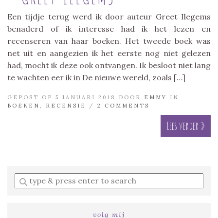
Een tijdje terug werd ik door auteur Greet Ilegems
benaderd of ik interesse had ik het lezen en
recenseren van haar boeken. Het tweede boek was
net uit en aangezien ik het eerste nog niet gelezen
had, mocht ik deze ook ontvangen. Ik besloot niet lang
te wachten eer ik in De nieuwe wereld, zoals […]
GEPOST OP 5 JANUARI 2018 DOOR
EMMY
IN
BOEKEN
,
RECENSIE
/
2 COMMENTS
Lees verder »
Enter
a
search
query
volg mij