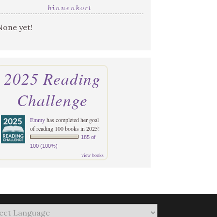
binnenkort
None yet!
2025 Reading
Challenge
Emmy
has completed her goal
of reading 100 books in 2025!
185 of
100 (100%)
view books