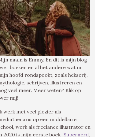
Mijn naam is Emmy. En dit is mijn blog
over boeken en al het andere wat in
mijn hoofd rondspookt, zoals hekserij,
mythologie, schrijven, illustreren en
nog veel meer. Meer weten? Klik op
over mij!
Ik werk met veel plezier als
mediathecaris op een middelbare
school, werk als freelance illustrator en
in 2020 is mijn eerste boek, ‘
Supernerd
‘,