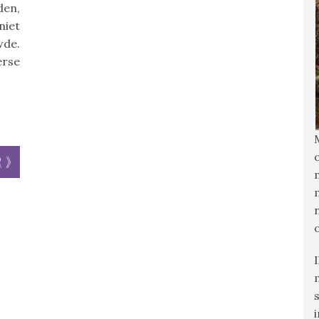
den,
niet
wde.
erse
R
r »