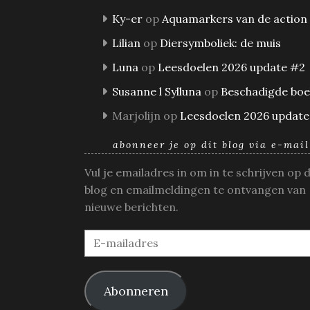
Ky-er
op
Aquamarkers van de action
Lilian
op
Diersymboliek: de muis
Luna
op
Leesdoelen 2026 update #2
Susanne l Sylluna
op
Beschadigde bo
Marjolijn
op
Leesdoelen 2026 update
abonneer je op dit blog via e-mail
Vul je emailadres in om in te schrijven op 
blog en emailmeldingen te ontvangen van
nieuwe berichten.
E-
mailadres
Abonneren