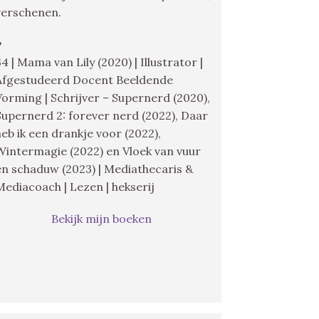
verschenen.
♥
34 | Mama van Lily (2020) | Illustrator |
Afgestudeerd Docent Beeldende
Vorming | Schrijver – Supernerd (2020),
Supernerd 2: forever nerd (2022), Daar
heb ik een drankje voor (2022),
Wintermagie (2022) en Vloek van vuur
en schaduw (2023) | Mediathecaris &
Mediacoach | Lezen | hekserij
Bekijk mijn boeken