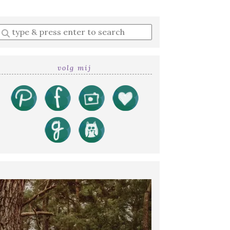
Enter
a
search
query
volg mij