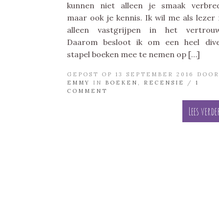
kunnen niet alleen je smaak verbre
maar ook je kennis. Ik wil me als lezer 
alleen vastgrijpen in het vertrou
Daarom besloot ik om een heel div
stapel boeken mee te nemen op […]
GEPOST OP 13 SEPTEMBER 2016 DOO
EMMY
IN
BOEKEN
,
RECENSIE
/
1
COMMENT
Lees verde