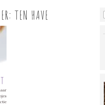
HER:
TEN HAVE
NT
aar
pjes
ctie