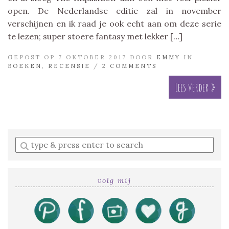
open. De Nederlandse editie zal in november
verschijnen en ik raad je ook echt aan om deze serie
te lezen; super stoere fantasy met lekker […]
GEPOST OP 7 OKTOBER 2017 DOOR
EMMY
IN
BOEKEN
,
RECENSIE
/
2 COMMENTS
Lees verder »
Enter
a
search
query
volg mij