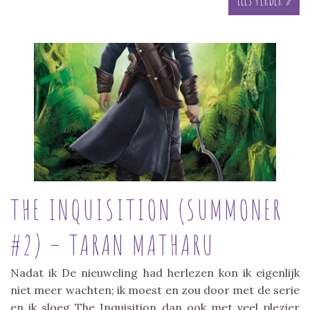
THE INQUISITION (SUMMONER
#2) – TARAN MATHARU
Nadat ik De nieuweling had herlezen kon ik eigenlijk
niet meer wachten; ik moest en zou door met de serie
en ik sloeg The Inquisition dan ook met veel plezier