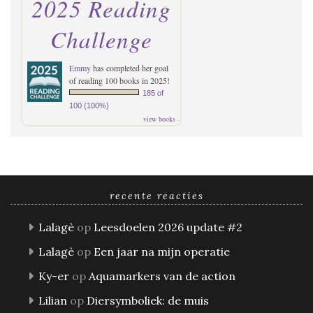
2025 Reading
Challenge
Emmy
has completed her goal
of reading 100 books in 2025!
185 of
100 (100%)
view books
recente reacties
Lalagè
op
Leesdoelen 2026 update #2
Lalagè
op
Een jaar na mijn operatie
Ky-er
op
Aquamarkers van de action
Lilian
op
Diersymboliek: de muis