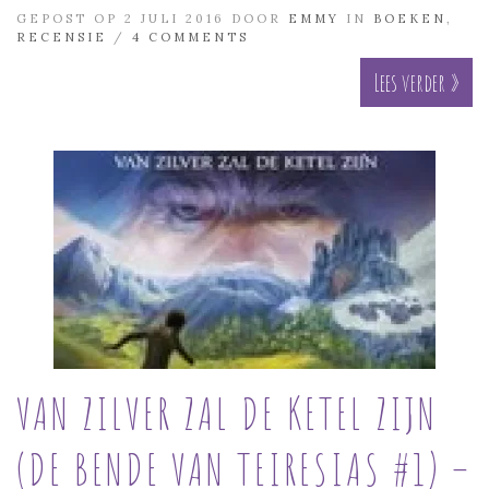
GEPOST OP 2 JULI 2016 DOOR
EMMY
IN
BOEKEN
,
RECENSIE
/
4 COMMENTS
Lees verder »
VAN ZILVER ZAL DE KETEL ZIJN
(DE BENDE VAN TEIRESIAS #1) –