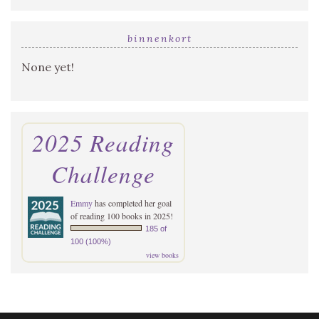
binnenkort
None yet!
2025 Reading
Challenge
Emmy
has completed her goal
of reading 100 books in 2025!
185 of
100 (100%)
view books