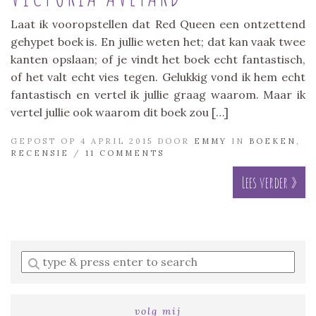
Laat ik vooropstellen dat Red Queen een ontzettend
gehypet boek is. En jullie weten het; dat kan vaak twee
kanten opslaan; of je vindt het boek echt fantastisch,
of het valt echt vies tegen. Gelukkig vond ik hem echt
fantastisch en vertel ik jullie graag waarom. Maar ik
vertel jullie ook waarom dit boek zou […]
GEPOST OP 4 APRIL 2015 DOOR
EMMY
IN
BOEKEN
,
RECENSIE
/
11 COMMENTS
Lees verder »
Enter
a
search
query
volg mij