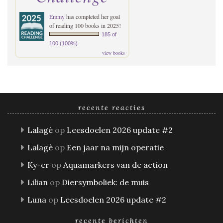
Emmy
has completed her goal
of reading 100 books in 2025!
185 of
100 (100%)
view books
recente reacties
Lalagè
op
Leesdoelen 2026 update #2
Lalagè
op
Een jaar na mijn operatie
Ky-er
op
Aquamarkers van de action
Lilian
op
Diersymboliek: de muis
Luna
op
Leesdoelen 2026 update #2
recente berichten