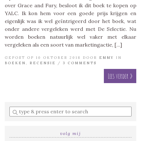
over Grace and Fury, besloot ik dit boek te kopen op
YALC. Ik kon hem voor een goede prijs krijgen en
eigenlijk was ik wel geïntrigeerd door het boek, wat
onder andere vergeleken werd met De Selectie. Nu
worden boeken natuurlijk wel vaker met elkaar
vergeleken als een soort van marketingactie, […]
GEPOST OP 10 OKTOBER 2018 DOOR
EMMY
IN
BOEKEN
,
RECENSIE
/
3 COMMENTS
Lees verder »
Enter
a
search
query
volg mij