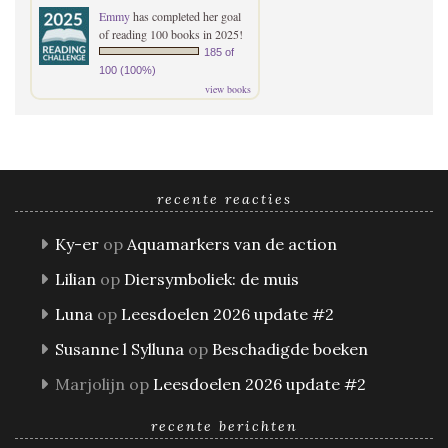
Emmy
has completed her goal
of reading 100 books in 2025!
185 of
100 (100%)
view books
recente reacties
Ky-er
op
Aquamarkers van de action
Lilian
op
Diersymboliek: de muis
Luna
op
Leesdoelen 2026 update #2
Susanne l Sylluna
op
Beschadigde boeken
Marjolijn
op
Leesdoelen 2026 update #2
recente berichten