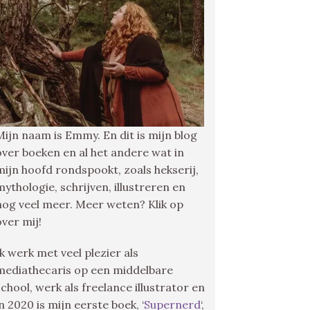
Mijn naam is Emmy. En dit is mijn blog
over boeken en al het andere wat in
mijn hoofd rondspookt, zoals hekserij,
mythologie, schrijven, illustreren en
nog veel meer. Meer weten? Klik op
over mij!
Ik werk met veel plezier als
mediathecaris op een middelbare
school, werk als freelance illustrator en
in 2020 is mijn eerste boek, ‘
Supernerd
‘,