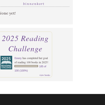
binnenkort
None yet!
2025 Reading
Challenge
Emmy
has completed her goal
of reading 100 books in 2025!
185 of
100 (100%)
view books