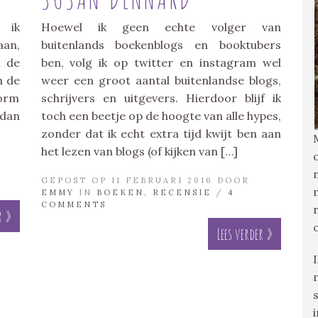
 ik
Hoewel ik geen echte volger van
aan,
buitenlands boekenblogs en booktubers
n de
ben, volg ik op twitter en instagram wel
n de
weer een groot aantal buitenlandse blogs,
norm
schrijvers en uitgevers. Hierdoor blijf ik
 dan
toch een beetje op de hoogte van alle hypes,
zonder dat ik echt extra tijd kwijt ben aan
het lezen van blogs (of kijken van […]
GEPOST OP 11 FEBRUARI 2016 DOOR
EMMY
IN
BOEKEN
,
RECENSIE
/
4
COMMENTS
r »
Lees verder »