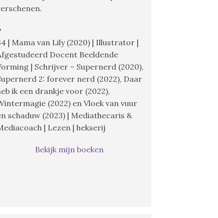
verschenen.
♥
34 | Mama van Lily (2020) | Illustrator |
Afgestudeerd Docent Beeldende
Vorming | Schrijver – Supernerd (2020),
Supernerd 2: forever nerd (2022), Daar
heb ik een drankje voor (2022),
Wintermagie (2022) en Vloek van vuur
en schaduw (2023) | Mediathecaris &
Mediacoach | Lezen | hekserij
Bekijk mijn boeken