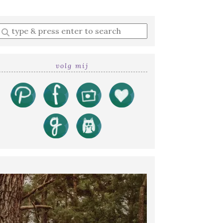
Enter
a
search
query
volg mij