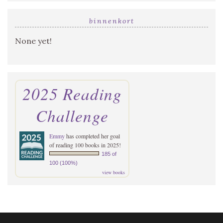
binnenkort
None yet!
2025 Reading
Challenge
Emmy
has completed her goal
of reading 100 books in 2025!
185 of
100 (100%)
view books