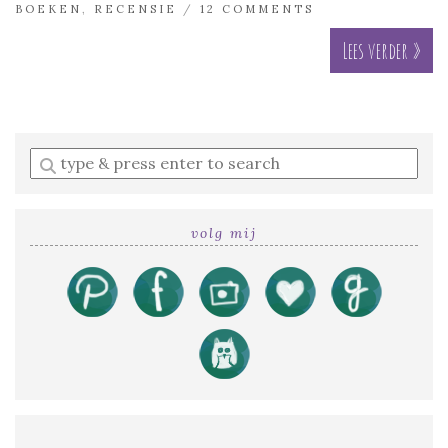
BOEKEN
,
RECENSIE
/
12 COMMENTS
Lees verder »
Enter
a
search
query
volg mij