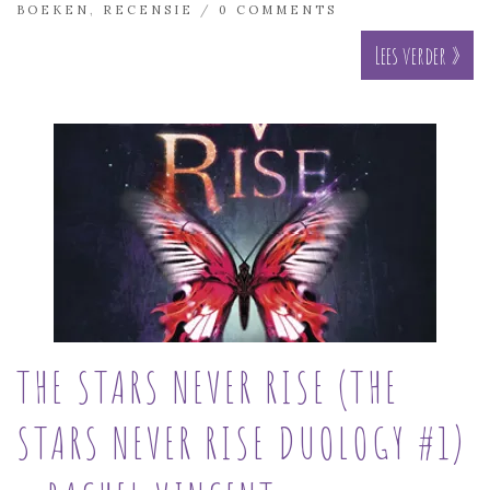
BOEKEN
,
RECENSIE
/
0 COMMENTS
Lees verder »
THE STARS NEVER RISE (THE
STARS NEVER RISE DUOLOGY #1)