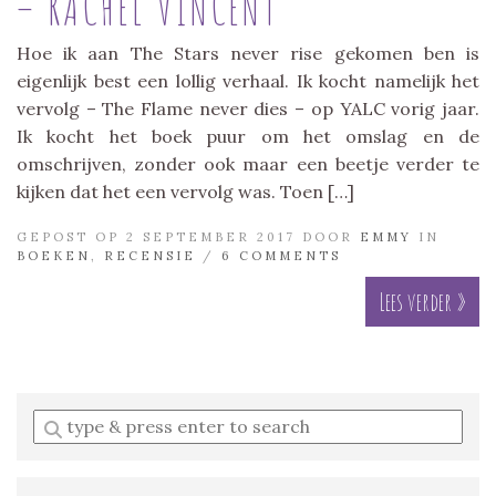
– RACHEL VINCENT
Hoe ik aan The Stars never rise gekomen ben is
eigenlijk best een lollig verhaal. Ik kocht namelijk het
vervolg – The Flame never dies – op YALC vorig jaar.
Ik kocht het boek puur om het omslag en de
omschrijven, zonder ook maar een beetje verder te
kijken dat het een vervolg was. Toen […]
GEPOST OP 2 SEPTEMBER 2017 DOOR
EMMY
IN
BOEKEN
,
RECENSIE
/
6 COMMENTS
Lees verder »
Enter
a
search