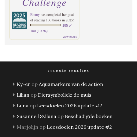
Challenge
Emmy
has completed her goal
of reading 100 books in 2025!
185 of
100 (100%)
view books
recente reacties
Ky-er
op
Aquamarkers van de action
Lilian
op
Diersymboliek: de muis
Luna
op
Leesdoelen 2026 update #2
Susanne l Sylluna
op
Beschadigde boeken
Marjolijn
op
Leesdoelen 2026 update #2