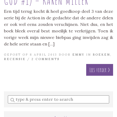
GOD #1) – KAREN MILLER
Een tijd terug kocht ik heel goedkoop deel 3 van deze
serie bij de Action in de gedachte dat de andere delen
er ook wel eens zouden verschijnen. Niet dus, en het
boek bleek overal best moeilijk te verkrijgen. Toen ik
vorige week mijn nieuwe biebpas ging inwijden zag ik
de hele serie staan en […]
GEPOST OP 8 APRIL 2013 DOOR
EMMY
IN
BOEKEN
,
RECENSIE
/
2 COMMENTS
Lees verder »
Enter
a
search