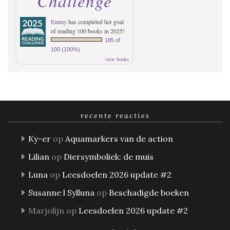
Challenge
Emmy
has completed her goal
of reading 100 books in 2025!
185 of
100 (100%)
view books
recente reacties
Ky-er
op
Aquamarkers van de action
Lilian
op
Diersymboliek: de muis
Luna
op
Leesdoelen 2026 update #2
Susanne l Sylluna
op
Beschadigde boeken
Marjolijn
op
Leesdoelen 2026 update #2