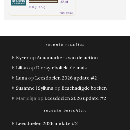
185 of
100 (100%)
view books
recente reacties
Ky-er
op
Aquamarkers van de action
Lilian
op
Diersymboliek: de muis
Luna
op
Leesdoelen 2026 update #2
Susanne l Sylluna
op
Beschadigde boeken
Marjolijn
op
Leesdoelen 2026 update #2
recente berichten
Leesdoelen 2026 update #2