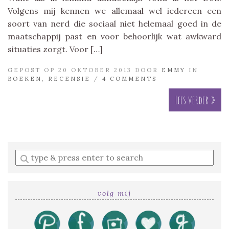
Volgens mij kennen we allemaal wel iedereen een
soort van nerd die sociaal niet helemaal goed in de
maatschappij past en voor behoorlijk wat awkward
situaties zorgt. Voor […]
GEPOST OP 20 OKTOBER 2013 DOOR
EMMY
IN
BOEKEN
,
RECENSIE
/
4 COMMENTS
Lees verder »
Enter
a
search
query
volg mij