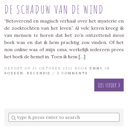
DE SCHADUW VAN DE WIND
“Betoverend en magisch verhaal over het mysterie en
de zoektochten van het leven” Al vele keren kreeg ik
van mensen te horen dat het zo’n ontzettend mooi
boek was en dat ik hem prachtig zou vinden. Of het
nou online was of mijn oma, werkelijk iedereen prees
het boek de hemel in. Toen ik hem […]
GEPOST OP 21 OKTOBER 2012 DOOR
EMMY
IN
BOEKEN
,
RECENSIE
/
2 COMMENTS
Lees verder »
Enter
a