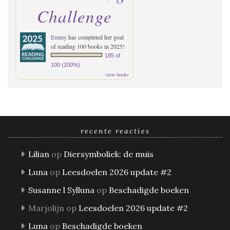
Challenge
Emmy
has completed her goal
of reading 100 books in 2025!
185 of
100 (100%)
view books
recente reacties
Lilian
op
Diersymboliek: de muis
Luna
op
Leesdoelen 2026 update #2
Susanne l Sylluna
op
Beschadigde boeken
Marjolijn
op
Leesdoelen 2026 update #2
Luna
op
Beschadigde boeken