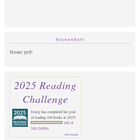
binnenkort
None yet!
2025 Reading
Challenge
Emmy
has completed her goal
of reading 100 books in 2025!
185 of
100 (100%)
view books