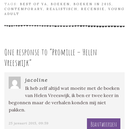
TAGS:
BEST OF YA
,
BOEKEN
,
BOEKEN IN 2015
,
CONTEMPORARY
,
REALISTISCH
,
RECENSIE
,
YOUNG
ADULT
One response to “
Promille – Helen
Vreeswijk
”
jacoline
Ik heb zelf altijd wat moeite met de boeken
van Helen Vreeswijk, ik ben er twee keer in
begonnen maar de verhalen konden mij niet
pakken.
Beantwoorden
25 januari 2015, 09:59