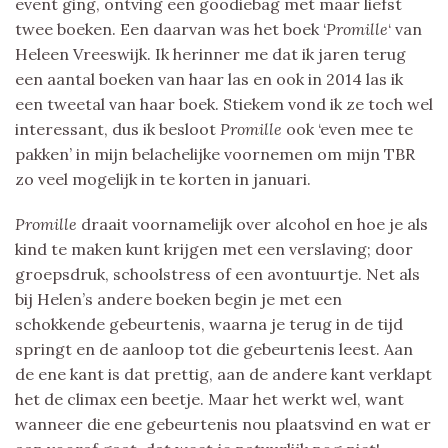
event ging, ontving een goodiebag met maar liefst
twee boeken. Een daarvan was het boek ‘
Promille
‘ van
Heleen Vreeswijk. Ik herinner me dat ik jaren terug
een aantal boeken van haar las en ook in 2014 las ik
een tweetal van haar boek. Stiekem vond ik ze toch wel
interessant, dus ik besloot
Promille
ook ‘even mee te
pakken’ in mijn belachelijke voornemen om mijn TBR
zo veel mogelijk in te korten in januari.
Promille
draait voornamelijk over alcohol en hoe je als
kind te maken kunt krijgen met een verslaving; door
groepsdruk, schoolstress of een avontuurtje. Net als
bij Helen’s andere boeken begin je met een
schokkende gebeurtenis, waarna je terug in de tijd
springt en de aanloop tot die gebeurtenis leest. Aan
de ene kant is dat prettig, aan de andere kant verklapt
het de climax een beetje. Maar het werkt wel, want
wanneer die ene gebeurtenis nou plaatsvind en wat er