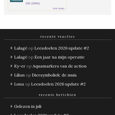
100 (100%)
view books
recente reacties
Lalagè
op
Leesdoelen 2026 update #2
Lalagè
op
Een jaar na mijn operatie
Ky-er
op
Aquamarkers van de action
Lilian
op
Diersymboliek: de muis
Luna
op
Leesdoelen 2026 update #2
recente berichten
Gelezen in juli