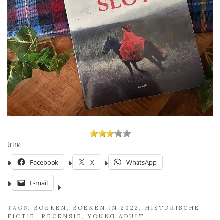
Delen:
Facebook
X
WhatsApp
E-mail
TAGS:
BOEKEN
,
BOEKEN IN 2022
,
HISTORISCHE
FICTIE
,
RECENSIE
,
YOUNG ADULT